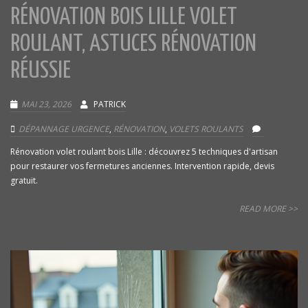
RÉNOVATION BOIS LILLE VOLET
ROULANT, ASTUCES RÉNOVATION
RÉUSSIE
MAI 23, 2026
PATRICK
DÉPANNAGE URGENCE
,
RÉNOVATION
,
VOLETS ROULANTS
Rénovation volet roulant bois Lille : découvrez 5 techniques d'artisan
pour restaurer vos fermetures anciennes. Intervention rapide, devis
gratuit.
READ MORE >>