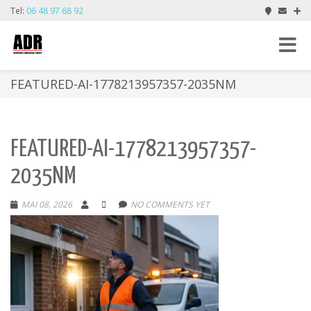
Tel:
06 48 97 68 92
Toggle
navigat
FEATURED-AI-1778213957357-2035NM
FEATURED-AI-1778213957357-
2035NM
MAI 08, 2026
NO COMMENTS YET