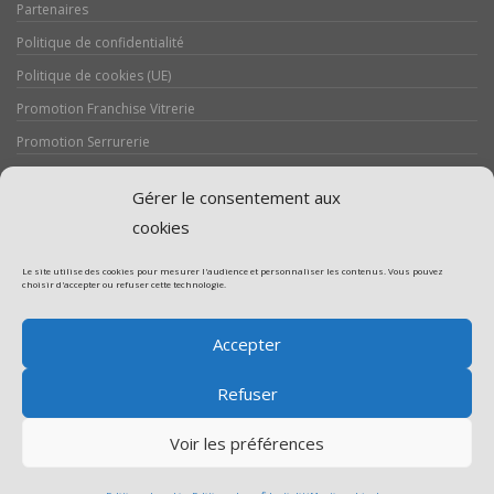
Partenaires
Politique de confidentialité
Politique de cookies (UE)
Promotion Franchise Vitrerie
Promotion Serrurerie
Réalisations / Chantiers
Gérer le consentement aux
Serrurerie
cookies
Le site utilise des cookies pour mesurer l'audience et personnaliser les contenus. Vous pouvez
choisir d'accepter ou refuser cette technologie.
Assistance volet roulant
Accepter
Assistance vitrerie
Refuser
Voir les préférences