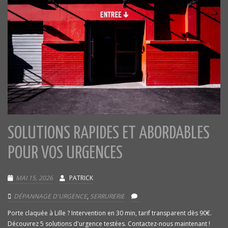
SOLUTIONS RAPIDES ET ABORDABLES
POUR VOS URGENCES
MAI 15, 2026
PATRICK
DÉPANNAGE D'URGENCE
,
SERRURERIE
Porte claquée à Lille ? Intervention en 30 min, tarif transparent dès 90€.
Découvrez 5 solutions d'urgence testées. Contactez-nous maintenant !