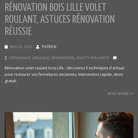
RÉNOVATION BOIS LILLE VOLET
ROULANT, ASTUCES RÉNOVATION
RÉUSSIE
MAI 23, 2026
PATRICK
DÉPANNAGE URGENCE
,
RÉNOVATION
,
VOLETS ROULANTS
Rénovation volet roulant bois Lille : découvrez 5 techniques d'artisan
pour restaurer vos fermetures anciennes. Intervention rapide, devis
gratuit.
READ MORE >>