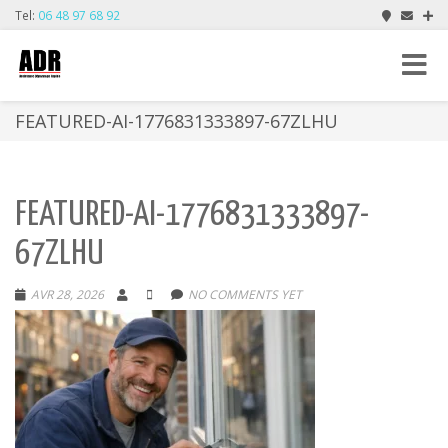
Tel:
06 48 97 68 92
Toggle
navigat
FEATURED-AI-1776831333897-67ZLHU
FEATURED-AI-1776831333897-
67ZLHU
AVR 28, 2026
NO COMMENTS YET