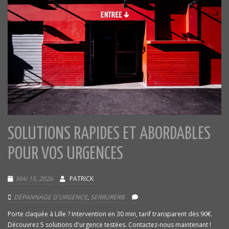
SOLUTIONS RAPIDES ET ABORDABLES
POUR VOS URGENCES
MAI 15, 2026
PATRICK
DÉPANNAGE D'URGENCE
,
SERRURERIE
Porte claquée à Lille ? Intervention en 30 min, tarif transparent dès 90€.
Découvrez 5 solutions d'urgence testées. Contactez-nous maintenant !