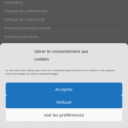
Partenaires
Politique de confidentialité
Politique de cookies (UE)
Promotion Franchise Vitrerie
Promotion Serrurerie
Réalisations / Chantiers
Gérer le consentement aux
Serrurerie
cookies
Le site utilise des cookies pour mesurer l'audience et personnaliser les contenus. Vous pouvez
choisir d'accepter ou refuser cette technologie.
Assistance volet roulant
Accepter
Assistance vitrerie
Refuser
Voir les préférences