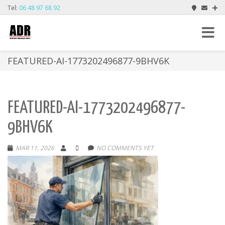
Tel:
06 48 97 68 92
Toggle
navigat
FEATURED-AI-1773202496877-9BHV6K
FEATURED-AI-1773202496877-
9BHV6K
MAR 11, 2026
NO COMMENTS YET