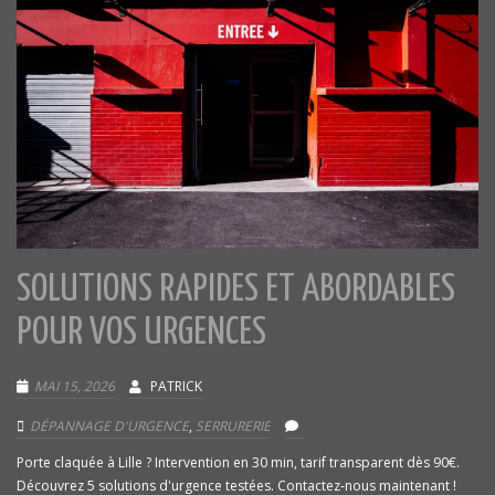
SOLUTIONS RAPIDES ET ABORDABLES
POUR VOS URGENCES
MAI 15, 2026
PATRICK
DÉPANNAGE D'URGENCE
,
SERRURERIE
Porte claquée à Lille ? Intervention en 30 min, tarif transparent dès 90€.
Découvrez 5 solutions d'urgence testées. Contactez-nous maintenant !