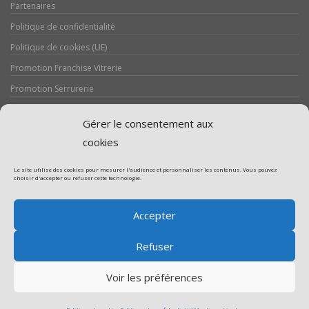
Partenaires
Politique de confidentialité
Politique de cookies (UE)
Promotion Franchise Vitrerie
Promotion Serrurerie
Réalisations / Chantiers
Gérer le consentement aux
Serrurerie
cookies
Le site utilise des cookies pour mesurer l'audience et personnaliser les contenus. Vous pouvez
choisir d'accepter ou refuser cette technologie.
Assistance volet roulant
Accepter
Assistance vitrerie
Refuser
Voir les préférences