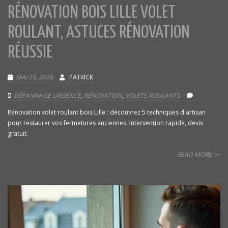
RÉNOVATION BOIS LILLE VOLET
ROULANT, ASTUCES RÉNOVATION
RÉUSSIE
MAI 23, 2026
PATRICK
DÉPANNAGE URGENCE
,
RÉNOVATION
,
VOLETS ROULANTS
Rénovation volet roulant bois Lille : découvrez 5 techniques d'artisan
pour restaurer vos fermetures anciennes. Intervention rapide, devis
gratuit.
READ MORE >>