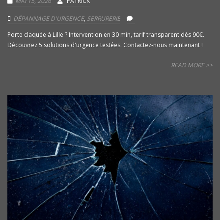
MAI 15, 2026
PATRICK
DÉPANNAGE D'URGENCE
,
SERRURERIE
Porte claquée à Lille ? Intervention en 30 min, tarif transparent dès 90€.
Découvrez 5 solutions d'urgence testées. Contactez-nous maintenant !
READ MORE >>