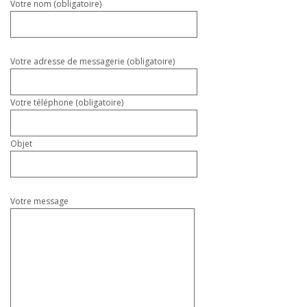
Veuillez
Votre nom (obligatoire)
laisser
ce
champ
vide.
Votre adresse de messagerie (obligatoire)
Votre téléphone (obligatoire)
Objet
Votre message