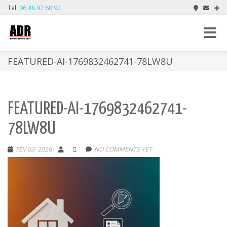
Tel:
06 48 97 68 92
Toggle
navigat
FEATURED-AI-1769832462741-78LW8U
FEATURED-AI-1769832462741-
78LW8U
FÉV 03, 2026
NO COMMENTS YET