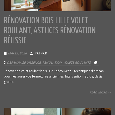
RÉNOVATION BOIS LILLE VOLET
ROULANT, ASTUCES RÉNOVATION
RÉUSSIE
MAI 23, 2026
PATRICK
DÉPANNAGE URGENCE
,
RÉNOVATION
,
VOLETS ROULANTS
Rénovation volet roulant bois Lille : découvrez 5 techniques d'artisan
pour restaurer vos fermetures anciennes. Intervention rapide, devis
gratuit.
READ MORE >>