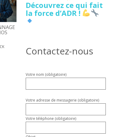
Découvrez ce qui fait
la force d’ADR !
NNAGE
5 SIGNES DE FUITE D’EAU
DÉPANNAGE PORTE
NOS
CACHÉE À LILLE À NE PAS
D’ENTRÉE, COÛTS, D
IGNORER
17 MAI 2026
PATRICK
ICK
18 MAI 2026
PATRICK
Contactez-nous
Veuillez
Votre nom (obligatoire)
laisser
ce
champ
vide.
Votre adresse de messagerie (obligatoire)
Votre téléphone (obligatoire)
Objet