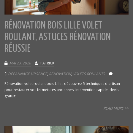
RÉNOVATION BOIS LILLE VOLET
ROULANT, ASTUCES RÉNOVATION
RÉUSSIE
MAI 23, 2026
PATRICK
DÉPANNAGE URGENCE
,
RÉNOVATION
,
VOLETS ROULANTS
Rénovation volet roulant bois Lille : découvrez 5 techniques d'artisan
pour restaurer vos fermetures anciennes. Intervention rapide, devis
gratuit.
READ MORE >>