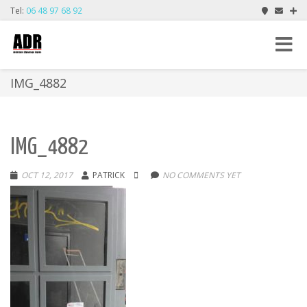
Tel:
06 48 97 68 92
Toggle
navigat
IMG_4882
IMG_4882
OCT 12, 2017
PATRICK
NO COMMENTS YET