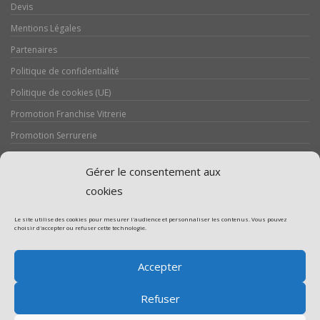
Devis
Mentions Légales
Partenaires
Politique de confidentialité
Politique de cookies (UE)
Promotion Franchise Vitrerie
Promotion Serrurerie
Réalisations / Chantiers
Gérer le consentement aux
Serrurerie
cookies
Le site utilise des cookies pour mesurer l'audience et personnaliser les contenus. Vous pouvez
choisir d'accepter ou refuser cette technologie.
Assistance volet roulant
Accepter
Assistance vitrerie
Refuser