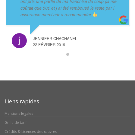
ont pris une partie de ma franchise du coup ça me
coûtait que 50€ et j ai été rembousé le reste par l
assurance merci adr a recommander
JENNIFER CHACHANEL
22 FÉVRIER 2019
Liens rapides
Mentions légales
Grille de tarif
Crédits & Licences des œuvres