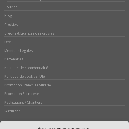
Vitrine
blog
Cookies
Crédits & Licences des œuvres
Devis
Mentions Légales
Partenaires
Politique de confidentialité
Politique de cookies (UE)
Promotion Franchise Vitrerie
Promotion Serrurerie
Réalisations / Chantiers
Serrurerie
Gérer le consentement aux