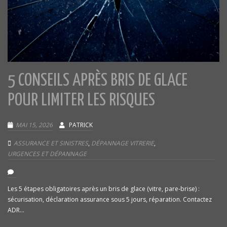
5 CONSEILS APRÈS BRIS DE GLACE
POUR LIMITER LES RISQUES
MAI 15, 2026
PATRICK
ASSURANCE ET SINISTRES
,
DÉPANNAGE VITRERIE
,
URGENCES ET DÉPANNAGE
Les 5 étapes obligatoires après un bris de glace (vitre, pare-brise) :
sécurisation, déclaration assurance sous 5 jours, réparation. Contactez
ADR...