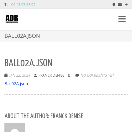
Tel:
06 48 97 68 92
Toggle
navigat
BALL02A.JSON
BALL02A.JSON
JAN 22, 2024
FRANCK DENISE
NO COMMENTS YET
Ball02A.json
ABOUT THE AUTHOR: FRANCK DENISE