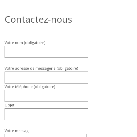
Contactez-nous
Veuillez
Votre nom (obligatoire)
laisser
ce
champ
vide.
Votre adresse de messagerie (obligatoire)
Votre téléphone (obligatoire)
Objet
Votre message