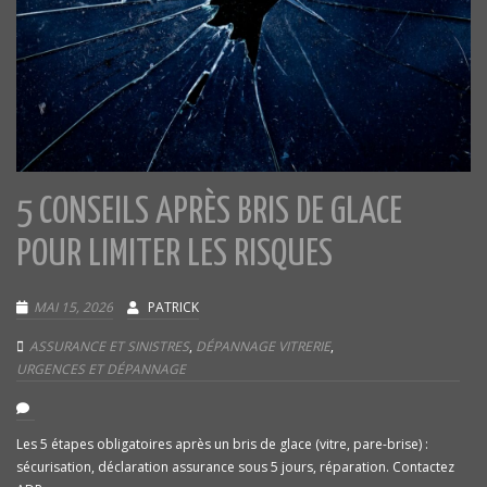
5 CONSEILS APRÈS BRIS DE GLACE
POUR LIMITER LES RISQUES
MAI 15, 2026
PATRICK
ASSURANCE ET SINISTRES
,
DÉPANNAGE VITRERIE
,
URGENCES ET DÉPANNAGE
Les 5 étapes obligatoires après un bris de glace (vitre, pare-brise) :
sécurisation, déclaration assurance sous 5 jours, réparation. Contactez