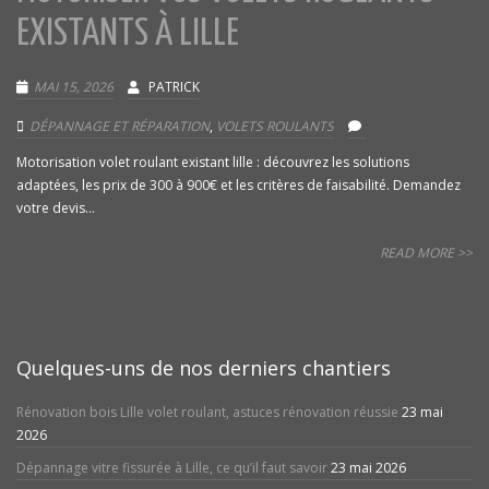
EXISTANTS À LILLE
MAI 15, 2026
PATRICK
DÉPANNAGE ET RÉPARATION
,
VOLETS ROULANTS
Motorisation volet roulant existant lille : découvrez les solutions
adaptées, les prix de 300 à 900€ et les critères de faisabilité. Demandez
votre devis...
READ MORE >>
Quelques-uns de nos derniers chantiers
Rénovation bois Lille volet roulant, astuces rénovation réussie
23 mai
2026
Dépannage vitre fissurée à Lille, ce qu’il faut savoir
23 mai 2026