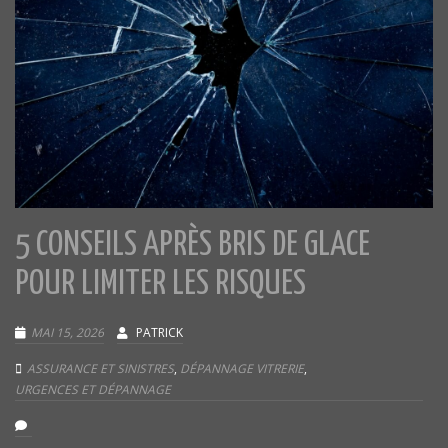
5 CONSEILS APRÈS BRIS DE GLACE
POUR LIMITER LES RISQUES
MAI 15, 2026
PATRICK
ASSURANCE ET SINISTRES
,
DÉPANNAGE VITRERIE
,
URGENCES ET DÉPANNAGE