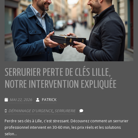
SERRURIER PERTE DE CLÉS LILLE,
NOTRE INTERVENTION EXPLIQUÉE
MAI 22, 2026
PATRICK
DÉPANNAGE D'URGENCE
,
SERRURERIE
Perdre ses clés à Lille, c'est stressant. Découvrez comment un serrurier
professionnel intervient en 30-60 min, les prix réels et les solutions
selon...