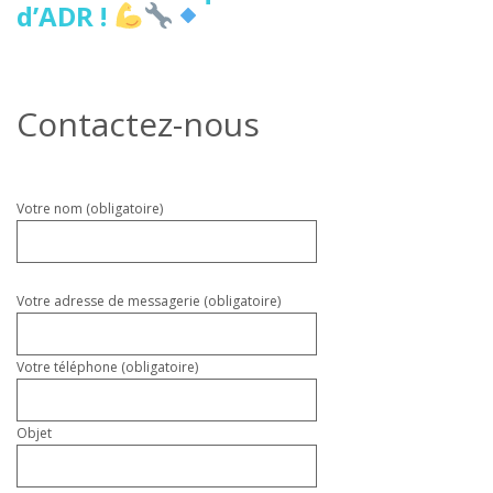
d’ADR !
Contactez-nous
Veuillez
Votre nom (obligatoire)
laisser
ce
champ
vide.
Votre adresse de messagerie (obligatoire)
Votre téléphone (obligatoire)
Objet