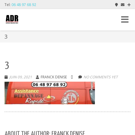
Tel:
06 48 97 68 92
Toggle
navigat
3
3
JUIN 09, 2021
FRANCK DENISE
NO COMMENTS YET
ABOUT THE AUTHOR: FRANCK DENISE