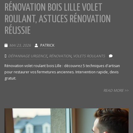
RÉNOVATION BOIS LILLE VOLET
ROULANT, ASTUCES RÉNOVATION
RÉUSSIE
MAI 23, 2026
PATRICK
DÉPANNAGE URGENCE
,
RÉNOVATION
,
VOLETS ROULANTS
Rénovation volet roulant bois Lille : découvrez 5 techniques d'artisan
pour restaurer vos fermetures anciennes. Intervention rapide, devis
gratuit.
READ MORE >>