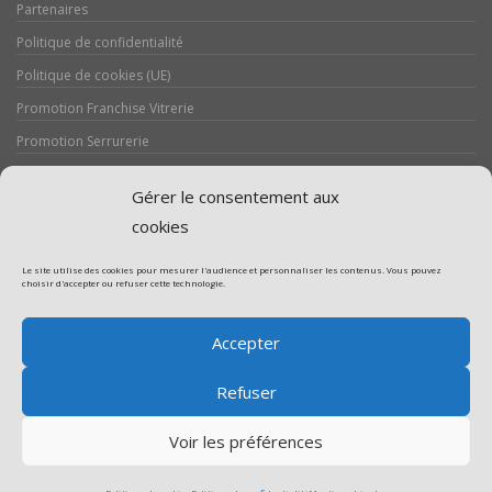
Partenaires
Politique de confidentialité
Politique de cookies (UE)
Promotion Franchise Vitrerie
Promotion Serrurerie
Réalisations / Chantiers
Gérer le consentement aux
Serrurerie
cookies
Le site utilise des cookies pour mesurer l'audience et personnaliser les contenus. Vous pouvez
choisir d'accepter ou refuser cette technologie.
Assistance volet roulant
Accepter
Assistance vitrerie
Refuser
Voir les préférences