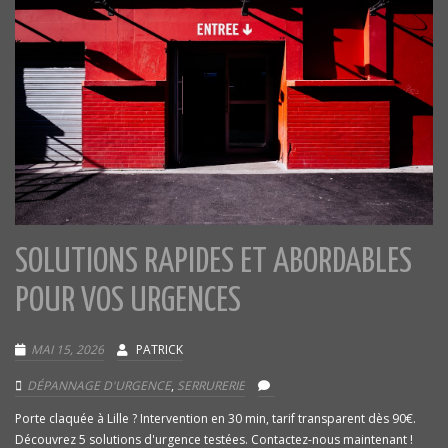
SOLUTIONS RAPIDES ET ABORDABLES
POUR VOS URGENCES
MAI 15, 2026
PATRICK
DÉPANNAGE D'URGENCE
,
SERRURERIE
Porte claquée à Lille ? Intervention en 30 min, tarif transparent dès 90€.
Découvrez 5 solutions d'urgence testées. Contactez-nous maintenant !