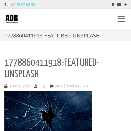
Tel:
06 48 97 68 92
Toggle
navigat
1778860411918-FEATURED-UNSPLASH
1778860411918-FEATURED-
UNSPLASH
MAI 15, 2026
NO COMMENTS YET