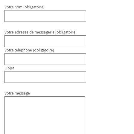
Veuillez
Votre nom (obligatoire)
laisser
ce
champ
vide.
Votre adresse de messagerie (obligatoire)
Votre téléphone (obligatoire)
Objet
Votre message