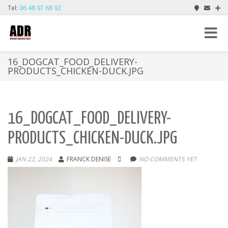
Tel:
06 48 97 68 92
Toggle
navigat
16_DOGCAT_FOOD_DELIVERY-
PRODUCTS_CHICKEN-DUCK.JPG
16_DOGCAT_FOOD_DELIVERY-
PRODUCTS_CHICKEN-DUCK.JPG
JAN 22, 2024
FRANCK DENISE
NO COMMENTS YET