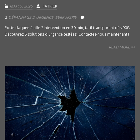
MAI 15, 2026
PATRICK
DÉPANNAGE D'URGENCE
,
SERRURERIE
Porte claquée à Lille ? Intervention en 30 min, tarif transparent dès 90€.
Découvrez 5 solutions d'urgence testées. Contactez-nous maintenant !
READ MORE >>