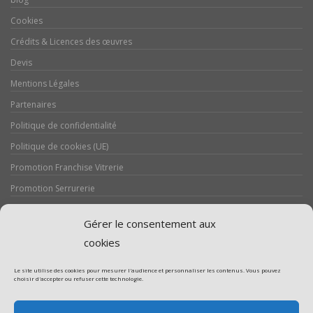
Cookies
Crédits & Licences des œuvres
Devis
Mentions Légales
Partenaires
Politique de confidentialité
Politique de cookies (UE)
Promotion Franchise Vitrerie
Promotion Serrurerie
Réalisations / Chantiers
Gérer le consentement aux
Serrurerie
cookies
Le site utilise des cookies pour mesurer l'audience et personnaliser les contenus. Vous pouvez
choisir d'accepter ou refuser cette technologie.
Assistance volet roulant