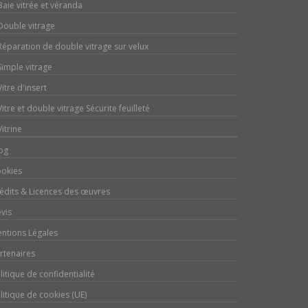
Baie vitrée et véranda
Double vitrage
Réparation de double vitrage sur velux
Simple vitrage
Vitre d'insert
Vitre et double vitrage Sécurite feuilleté
Vitrine
og
okies
édits & Licences des œuvres
vis
ntions Légales
rtenaires
litique de confidentialité
litique de cookies (UE)