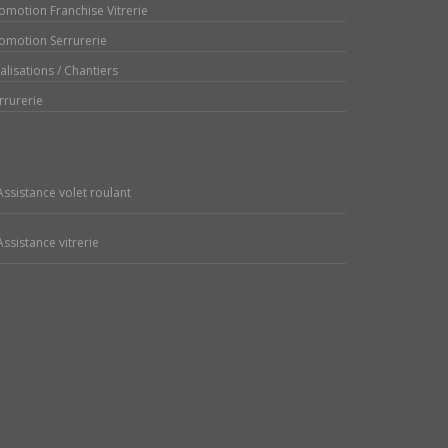
omotion Franchise Vitrerie
omotion Serrurerie
alisations / Chantiers
rrurerie
Assistance volet roulant
Assistance vitrerie