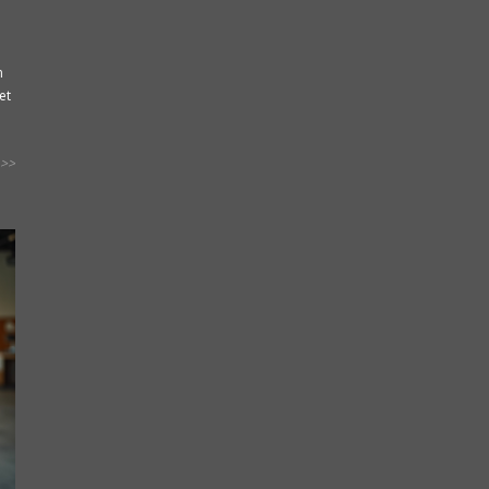
n
et
>>