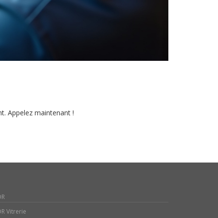
ent. Appelez maintenant !
DR
R Vitrerie