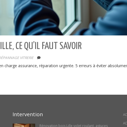
LLE, CE QU’IL FAUT SAVOIR
DÉPANNAGE VITRERIE
ise en charge assurance, réparation urgente. 5 erreurs à éviter absolum
Intervention
A
AD
Rénovation bois Lille volet roulant, astuces