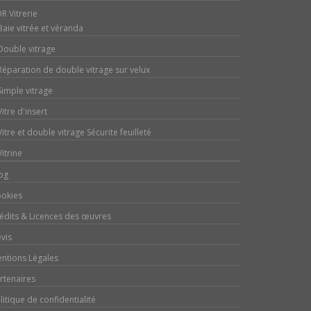
R Vitrerie
Baie vitrée et véranda
Double vitrage
Réparation de double vitrage sur velux
Simple vitrage
Vitre d'insert
Vitre et double vitrage Sécurite feuilleté
Vitrine
og
okies
édits & Licences des œuvres
vis
ntions Légales
rtenaires
litique de confidentialité