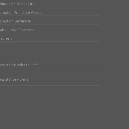
litique de cookies (UE)
omotion Franchise Vitrerie
omotion Serrurerie
alisations / Chantiers
rrurerie
Assistance volet roulant
Assistance vitrerie