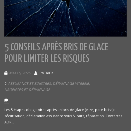
5 CONSEILS APRÈS BRIS DE GLACE
POUR LIMITER LES RISQUES
MAI 15, 2026
PATRICK
ASSURANCE ET SINISTRES
,
DÉPANNAGE VITRERIE
,
URGENCES ET DÉPANNAGE
Les 5 étapes obligatoires après un bris de glace (vitre, pare-brise) :
sécurisation, déclaration assurance sous 5 jours, réparation. Contactez
ADR...