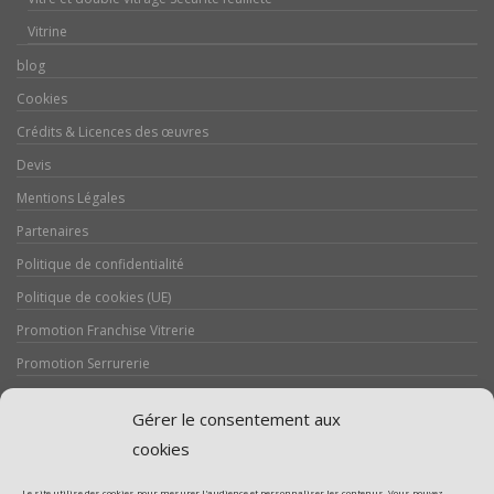
Vitrine
blog
Cookies
Crédits & Licences des œuvres
Devis
Mentions Légales
Partenaires
Politique de confidentialité
Politique de cookies (UE)
Promotion Franchise Vitrerie
Promotion Serrurerie
Réalisations / Chantiers
Gérer le consentement aux
Serrurerie
cookies
Le site utilise des cookies pour mesurer l'audience et personnaliser les contenus. Vous pouvez