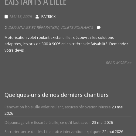
EXISTANTS À LILLE
MAI 15, 2026
PATRICK
DÉPANNAGE ET RÉPARATION
,
VOLETS ROULANTS
Motorisation volet roulant existant lille : découvrez les solutions
adaptées, les prix de 300 à 900€ et les critères de faisabilité. Demandez
votre devis...
READ MORE >>
Quelques-uns de nos derniers chantiers
Rénovation bois Lille volet roulant, astuces rénovation réussie
23 mai
2026
Dépannage vitre fissurée à Lille, ce qu’il faut savoir
23 mai 2026
Serrurier perte de clés Lille, notre intervention expliquée
22 mai 2026