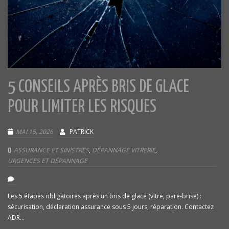
5 CONSEILS APRÈS BRIS DE GLACE
POUR LIMITER LES RISQUES
MAI 15, 2026
PATRICK
ASSURANCE ET SINISTRES
,
DÉPANNAGE VITRERIE
,
URGENCES ET DÉPANNAGE
Les 5 étapes obligatoires après un bris de glace (vitre, pare-brise) :
sécurisation, déclaration assurance sous 5 jours, réparation. Contactez
ADR...