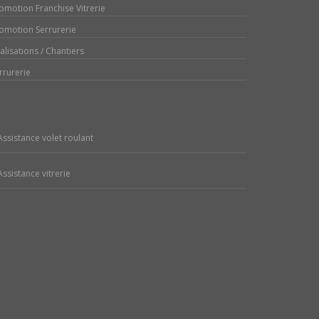
omotion Franchise Vitrerie
omotion Serrurerie
alisations / Chantiers
rrurerie
Assistance volet roulant
Assistance vitrerie