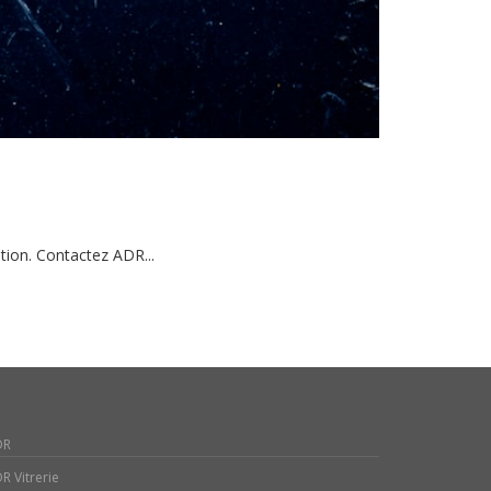
ation. Contactez ADR...
DR
R Vitrerie