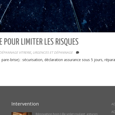
E POUR LIMITER LES RISQUES
DÉPANNAGE VITRERIE
,
URGENCES ET DÉPANNAGE
, pare-brise) : sécurisation, déclaration assurance sous 5 jours, répar
Intervention
A
AD
Rénovation bois Lille volet roulant, astuces