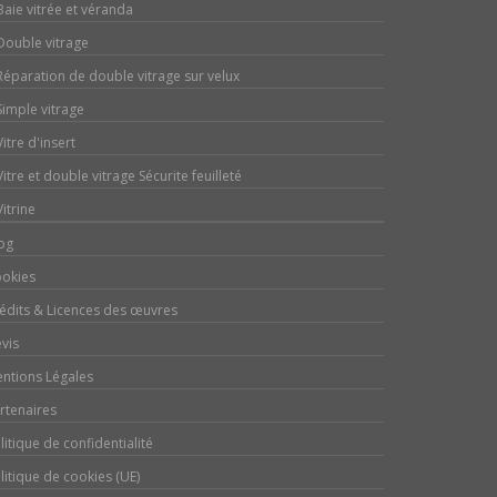
Baie vitrée et véranda
Double vitrage
Réparation de double vitrage sur velux
Simple vitrage
Vitre d'insert
Vitre et double vitrage Sécurite feuilleté
Vitrine
og
okies
édits & Licences des œuvres
vis
ntions Légales
rtenaires
litique de confidentialité
litique de cookies (UE)