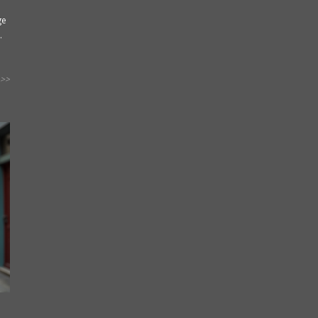
ge
.
>>