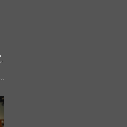
n
et
>>