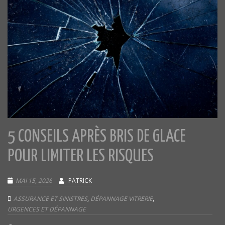
5 CONSEILS APRÈS BRIS DE GLACE
POUR LIMITER LES RISQUES
MAI 15, 2026
PATRICK
ASSURANCE ET SINISTRES
,
DÉPANNAGE VITRERIE
,
URGENCES ET DÉPANNAGE