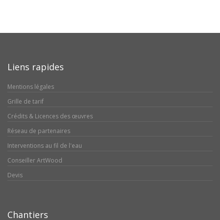
Liens rapides
Mentions légales
Grille de tarif
Crédits & Licences des œuvres
Réseau de partenaires
Interventions au fil de l'eau
Conseiller ArtWood
Devis
Chantiers