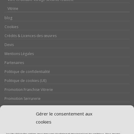
Vitrine
blog
Cookies
Crédits & Licences des œuvres
Devis
Mentions Légales
Partenaires
Politique de confidentialité
Politique de cookies (UE)
Promotion Franchise Vitrerie
Promotion Serrurerie
Réalisations / Chantiers
Gérer le consentement aux
Serrurerie
cookies
Le site utilise des cookies pour mesurer l'audience et personnaliser les contenus. Vous pouvez