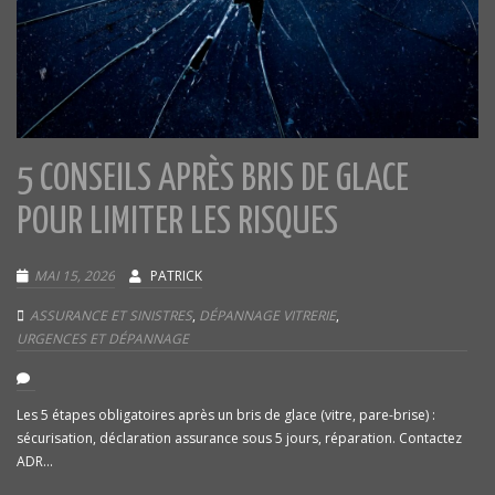
5 CONSEILS APRÈS BRIS DE GLACE
POUR LIMITER LES RISQUES
MAI 15, 2026
PATRICK
ASSURANCE ET SINISTRES
,
DÉPANNAGE VITRERIE
,
URGENCES ET DÉPANNAGE
Les 5 étapes obligatoires après un bris de glace (vitre, pare-brise) :
sécurisation, déclaration assurance sous 5 jours, réparation. Contactez
ADR...