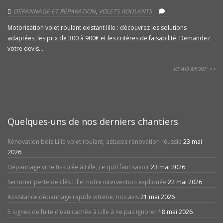
DÉPANNAGE ET RÉPARATION
,
VOLETS ROULANTS
Motorisation volet roulant existant lille : découvrez les solutions
adaptées, les prix de 300 à 900€ et les critères de faisabilité. Demandez
votre devis...
READ MORE >>
Quelques-uns de nos derniers chantiers
Rénovation bois Lille volet roulant, astuces rénovation réussie
23 mai
2026
Dépannage vitre fissurée à Lille, ce qu’il faut savoir
23 mai 2026
Serrurier perte de clés Lille, notre intervention expliquée
22 mai 2026
Assistance dépannage rapide vitrerie, nos avis
21 mai 2026
5 signes de fuite d’eau cachée à Lille à ne pas ignorer
18 mai 2026