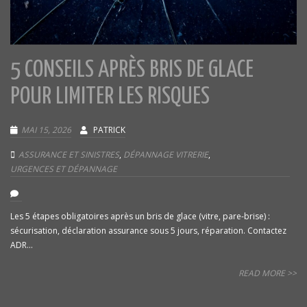
5 CONSEILS APRÈS BRIS DE GLACE
POUR LIMITER LES RISQUES
MAI 15, 2026
PATRICK
ASSURANCE ET SINISTRES
,
DÉPANNAGE VITRERIE
,
URGENCES ET DÉPANNAGE
Les 5 étapes obligatoires après un bris de glace (vitre, pare-brise) :
sécurisation, déclaration assurance sous 5 jours, réparation. Contactez
ADR...
READ MORE >>