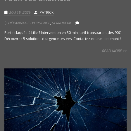
MAI 15, 2026
PATRICK
DÉPANNAGE D'URGENCE
,
SERRURERIE
Porte claquée à Lille ? Intervention en 30 min, tarif transparent dès 90€.
Découvrez 5 solutions d'urgence testées. Contactez-nous maintenant !
READ MORE >>