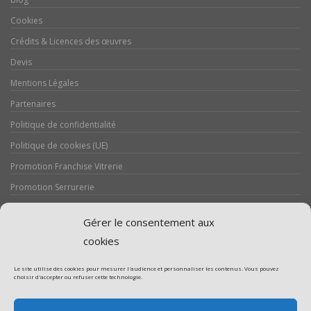
Cookies
Crédits & Licences des œuvres
Devis
Mentions Légales
Partenaires
Politique de confidentialité
Politique de cookies (UE)
Promotion Franchise Vitrerie
Promotion Serrurerie
Réalisations / Chantiers
Gérer le consentement aux
Serrurerie
cookies
Le site utilise des cookies pour mesurer l'audience et personnaliser les contenus. Vous pouvez
choisir d'accepter ou refuser cette technologie.
Assistance volet roulant