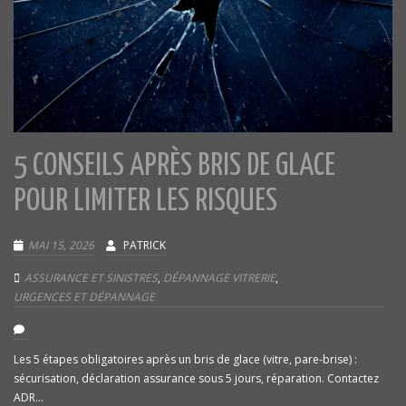
5 CONSEILS APRÈS BRIS DE GLACE
POUR LIMITER LES RISQUES
MAI 15, 2026
PATRICK
ASSURANCE ET SINISTRES
,
DÉPANNAGE VITRERIE
,
URGENCES ET DÉPANNAGE
Les 5 étapes obligatoires après un bris de glace (vitre, pare-brise) :
sécurisation, déclaration assurance sous 5 jours, réparation. Contactez
ADR...