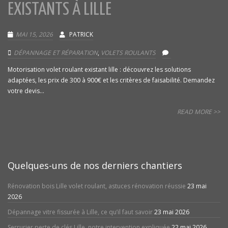
EXISTANTS À LILLE
MAI 15, 2026
PATRICK
DÉPANNAGE ET RÉPARATION
,
VOLETS ROULANTS
Motorisation volet roulant existant lille : découvrez les solutions
adaptées, les prix de 300 à 900€ et les critères de faisabilité. Demandez
votre devis...
READ MORE >>
Quelques-uns de nos derniers chantiers
Rénovation bois Lille volet roulant, astuces rénovation réussie
23 mai
2026
Dépannage vitre fissurée à Lille, ce qu’il faut savoir
23 mai 2026
Serrurier perte de clés Lille, notre intervention expliquée
22 mai 2026