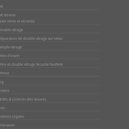
DR
R Vitrerie
Baie vitrée et véranda
Double vitrage
Réparation de double vitrage sur velux
Simple vitrage
Vitre d'insert
Vitre et double vitrage Sécurite feuilleté
Vitrine
og
okies
édits & Licences des œuvres
vis
ntions Légales
rtenaires