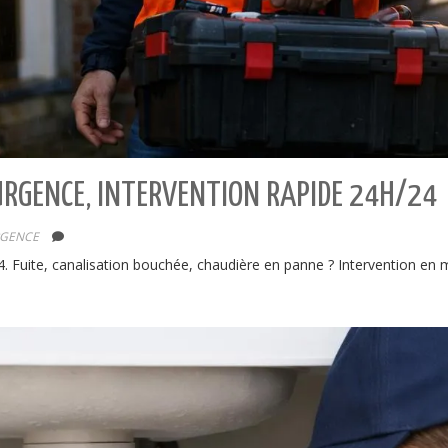
RGENCE, INTERVENTION RAPIDE 24H/24
RGENCE
Fuite, canalisation bouchée, chaudière en panne ? Intervention en m