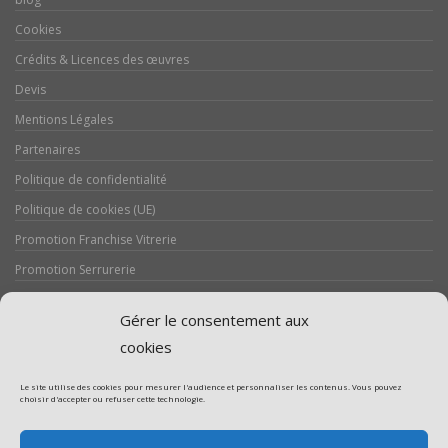
Cookies
Crédits & Licences des œuvres
Devis
Mentions Légales
Partenaires
Politique de confidentialité
Politique de cookies (UE)
Promotion Franchise Vitrerie
Promotion Serrurerie
Réalisations / Chantiers
Gérer le consentement aux
Serrurerie
cookies
Le site utilise des cookies pour mesurer l'audience et personnaliser les contenus. Vous pouvez
choisir d'accepter ou refuser cette technologie.
Assistance volet roulant