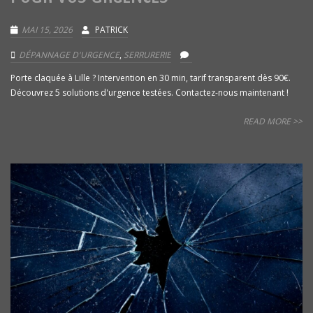
MAI 15, 2026
PATRICK
DÉPANNAGE D'URGENCE
,
SERRURERIE
Porte claquée à Lille ? Intervention en 30 min, tarif transparent dès 90€.
Découvrez 5 solutions d'urgence testées. Contactez-nous maintenant !
READ MORE >>