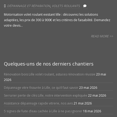
DÉPANNAGE ET RÉPARATION
,
VOLETS ROULANTS
Motorisation volet roulant existant lille : découvrez les solutions
adaptées, les prix de 300 à 900€ et les critères de faisabilité. Demandez
votre devis...
READ MORE >>
Quelques-uns de nos derniers chantiers
Rénovation bois Lille volet roulant, astuces rénovation réussie
23 mai
2026
Dépannage vitre fissurée à Lille, ce qu’il faut savoir
23 mai 2026
Serrurier perte de clés Lille, notre intervention expliquée
22 mai 2026
Assistance dépannage rapide vitrerie, nos avis
21 mai 2026
5 signes de fuite d’eau cachée à Lille à ne pas ignorer
18 mai 2026