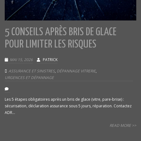
5 CONSEILS APRÈS BRIS DE GLACE
POUR LIMITER LES RISQUES
MAI 15, 2026
PATRICK
ASSURANCE ET SINISTRES
,
DÉPANNAGE VITRERIE
,
URGENCES ET DÉPANNAGE
Les 5 étapes obligatoires après un bris de glace (vitre, pare-brise) :
sécurisation, déclaration assurance sous 5 jours, réparation. Contactez
ADR...
READ MORE >>