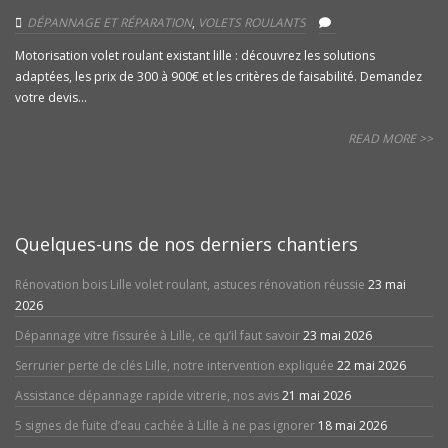
DÉPANNAGE ET RÉPARATION
,
VOLETS ROULANTS
Motorisation volet roulant existant lille : découvrez les solutions
adaptées, les prix de 300 à 900€ et les critères de faisabilité. Demandez
votre devis...
READ MORE >>
Quelques-uns de nos derniers chantiers
Rénovation bois Lille volet roulant, astuces rénovation réussie
23 mai
2026
Dépannage vitre fissurée à Lille, ce qu’il faut savoir
23 mai 2026
Serrurier perte de clés Lille, notre intervention expliquée
22 mai 2026
Assistance dépannage rapide vitrerie, nos avis
21 mai 2026
5 signes de fuite d’eau cachée à Lille à ne pas ignorer
18 mai 2026