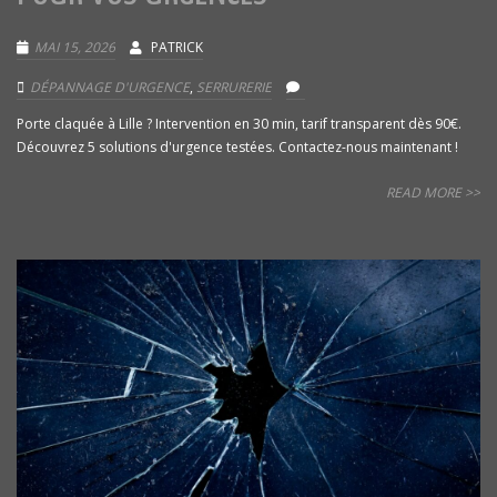
MAI 15, 2026
PATRICK
DÉPANNAGE D'URGENCE
,
SERRURERIE
Porte claquée à Lille ? Intervention en 30 min, tarif transparent dès 90€.
Découvrez 5 solutions d'urgence testées. Contactez-nous maintenant !
READ MORE >>