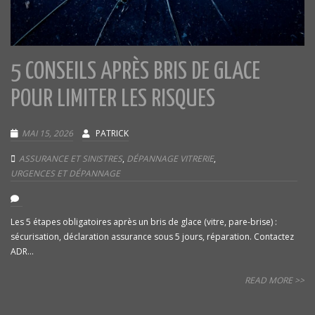
5 CONSEILS APRÈS BRIS DE GLACE
POUR LIMITER LES RISQUES
MAI 15, 2026
PATRICK
ASSURANCE ET SINISTRES
,
DÉPANNAGE VITRERIE
,
URGENCES ET DÉPANNAGE
Les 5 étapes obligatoires après un bris de glace (vitre, pare-brise) :
sécurisation, déclaration assurance sous 5 jours, réparation. Contactez
ADR...
READ MORE >>