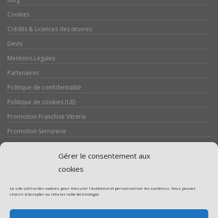
Cookies
Crédits & Licences des œuvres
Devis
Mentions Légales
Partenaires
Politique de confidentialité
Politique de cookies (UE)
Promotion Franchise Vitrerie
Promotion Serrurerie
Réalisations / Chantiers
Gérer le consentement aux
Serrurerie
cookies
Le site utilise des cookies pour mesurer l'audience et personnaliser les contenus. Vous pouvez
choisir d'accepter ou refuser cette technologie.
Assistance volet roulant