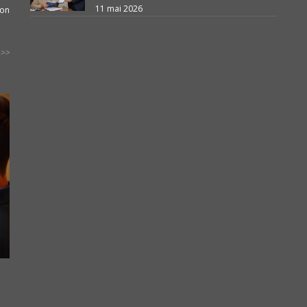
11 mai 2026
ion
>>