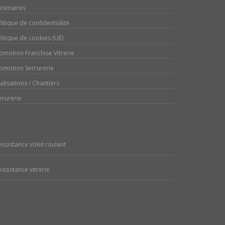
rtenaires
litique de confidentialité
litique de cookies (UE)
omotion Franchise Vitrerie
omotion Serrurerie
alisations / Chantiers
rrurerie
Assistance volet roulant
Assistance vitrerie