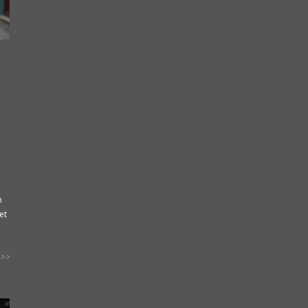
n
et
>>