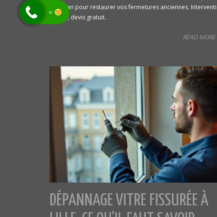
d'artisan pour restaurer vos fermetures anciennes. Intervent
<
rapide, devis gratuit.
READ MORE 
DÉPANNAGE VITRE FISSURÉE À