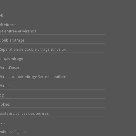
DR
R Vitrerie
Baie vitrée et véranda
Double vitrage
Réparation de double vitrage sur velux
Simple vitrage
Vitre d'insert
Vitre et double vitrage Sécurite feuilleté
Vitrine
og
okies
édits & Licences des œuvres
vis
ntions Légales