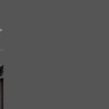
ge
.
>>