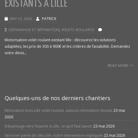
EXISTANTS À LILLE
MAI 15, 2026
PATRICK
DÉPANNAGE ET RÉPARATION
,
VOLETS ROULANTS
Motorisation volet roulant existant lille : découvrez les solutions
adaptées, les prix de 300 à 900€ et les critères de faisabilité. Demandez
votre devis...
READ MORE >>
Quelques-uns de nos derniers chantiers
Rénovation bois Lille volet roulant, astuces rénovation réussie
23 mai
2026
Dépannage vitre fissurée à Lille, ce qu’il faut savoir
23 mai 2026
Serrurier perte de clés Lille, notre intervention expliquée
22 mai 2026