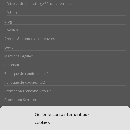
Vitre et double vitrage Sécurite feuilleté
Vitrine
blog
Cookies
Crédits & Licences des œuvres
Devis
Mentions Légales
Partenaires
Politique de confidentialité
Politique de cookies (UE)
Promotion Franchise Vitrerie
Promotion Serrurerie
Réalisations / Chantiers
Gérer le consentement aux
Serrurerie
cookies