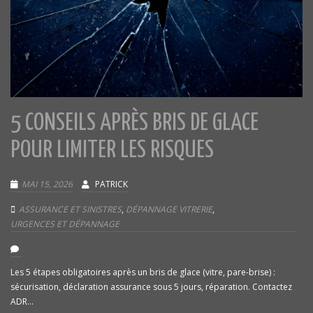
5 CONSEILS APRÈS BRIS DE GLACE
POUR LIMITER LES RISQUES
MAI 15, 2026
PATRICK
ASSURANCE ET SINISTRES
,
DÉPANNAGE VITRERIE
,
URGENCES ET DÉPANNAGE
Les 5 étapes obligatoires après un bris de glace (vitre, pare-brise) :
sécurisation, déclaration assurance sous 5 jours, réparation. Contactez
ADR...