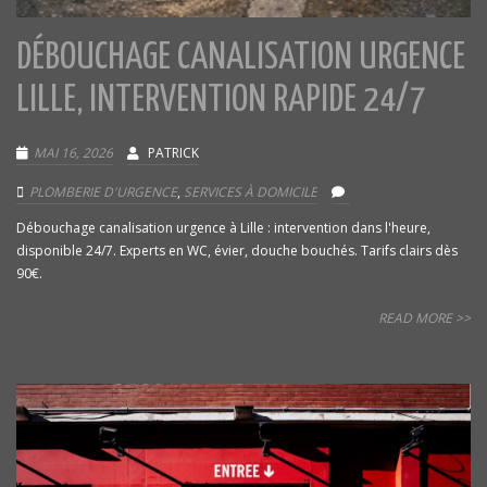
DÉBOUCHAGE CANALISATION URGENCE
LILLE, INTERVENTION RAPIDE 24/7
MAI 16, 2026
PATRICK
PLOMBERIE D'URGENCE
,
SERVICES À DOMICILE
Débouchage canalisation urgence à Lille : intervention dans l'heure,
disponible 24/7. Experts en WC, évier, douche bouchés. Tarifs clairs dès
90€.
READ MORE >>