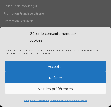
Politique de cookies (UE)
Promotion Franchise Vitrerie
Promotion Serrurerie
Réalisations / Chantiers
Gérer le consentement aux
Serrurerie
cookies
Le site utilise des cookies pour mesurer l'audience et personnaliser les contenus. Vous pouvez
choisir d'accepter ou refuser cette technologie.
Assistance volet roulant
Accepter
Assistance vitrerie
Refuser
Voir les préférences
Politique de cookies
Politique de confidentialité
Mentions Légales