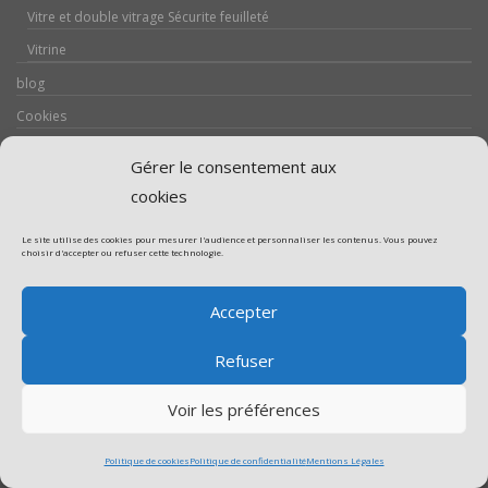
Vitre et double vitrage Sécurite feuilleté
Vitrine
blog
Cookies
Crédits & Licences des œuvres
Gérer le consentement aux
Devis
cookies
Mentions Légales
Le site utilise des cookies pour mesurer l'audience et personnaliser les contenus. Vous pouvez
Partenaires
choisir d'accepter ou refuser cette technologie.
Politique de confidentialité
Accepter
Politique de cookies (UE)
Promotion Franchise Vitrerie
Refuser
Promotion Serrurerie
Voir les préférences
Réalisations / Chantiers
Serrurerie
Politique de cookies
Politique de confidentialité
Mentions Légales