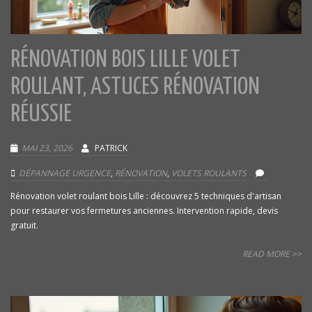
RÉNOVATION BOIS LILLE VOLET
ROULANT, ASTUCES RÉNOVATION
RÉUSSIE
MAI 23, 2026
PATRICK
DÉPANNAGE URGENCE
,
RÉNOVATION
,
VOLETS ROULANTS
Rénovation volet roulant bois Lille : découvrez 5 techniques d'artisan
pour restaurer vos fermetures anciennes. Intervention rapide, devis
gratuit.
READ MORE >>