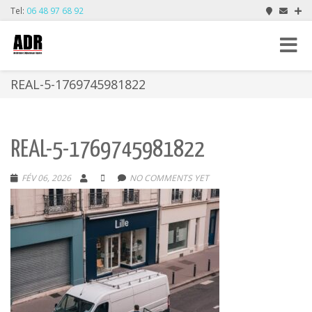
Tel:
06 48 97 68 92
Toggle
navigat
REAL-5-1769745981822
REAL-5-1769745981822
FÉV 06, 2026
NO COMMENTS YET