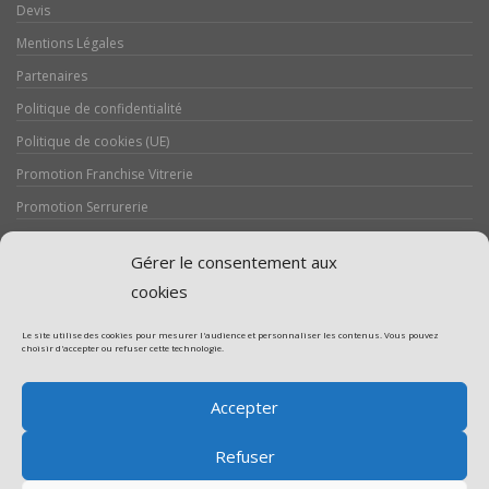
Devis
Mentions Légales
Partenaires
Politique de confidentialité
Politique de cookies (UE)
Promotion Franchise Vitrerie
Promotion Serrurerie
Réalisations / Chantiers
Gérer le consentement aux
Serrurerie
cookies
Le site utilise des cookies pour mesurer l'audience et personnaliser les contenus. Vous pouvez
choisir d'accepter ou refuser cette technologie.
Assistance volet roulant
Accepter
Assistance vitrerie
Refuser