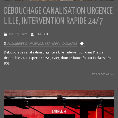
DÉBOUCHAGE CANALISATION URGENCE
LILLE, INTERVENTION RAPIDE 24/7
MAI 16, 2026
PATRICK
PLOMBERIE D'URGENCE
,
SERVICES À DOMICILE
Débouchage canalisation urgence à Lille : intervention dans l'heure,
disponible 24/7. Experts en WC, évier, douche bouchés. Tarifs clairs dès
90€.
READ MORE >>