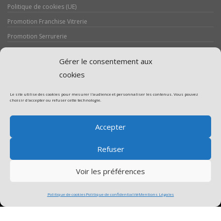
Politique de cookies (UE)
Promotion Franchise Vitrerie
Promotion Serrurerie
Réalisations / Chantiers
Gérer le consentement aux
Serrurerie
cookies
Le site utilise des cookies pour mesurer l'audience et personnaliser les contenus. Vous pouvez
choisir d'accepter ou refuser cette technologie.
Assistance volet roulant
Accepter
Assistance vitrerie
Refuser
Voir les préférences
Politique de cookies
Politique de confidentialité
Mentions Légales
Copyright © 2017. Designed by MageeWP Themes.