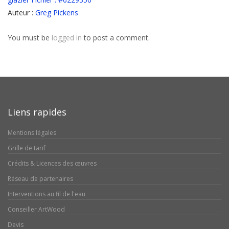
Auteur :
Greg Pickens
You must be
logged in
to post a comment.
Liens rapides
Mentions légales
Grille de tarif
Crédits & Licences des œuvres
Réseau de partenaires
Interventions au fil de l'eau
Conseiller ArtWood
Devis