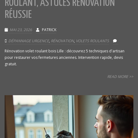
ROULANT, ASTUCES RÉNOVATION
RÉUSSIE
MAI 23, 2026
PATRICK
DÉPANNAGE URGENCE
,
RÉNOVATION
,
VOLETS ROULANTS
Rénovation volet roulant bois Lille : découvrez 5 techniques d'artisan
pour restaurer vos fermetures anciennes. Intervention rapide, devis
gratuit.
READ MORE >>