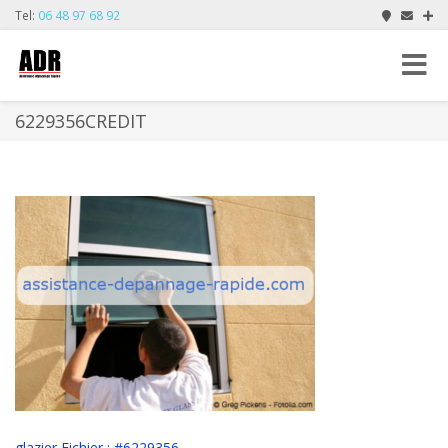
Tel:
06 48 97 68 92
Toggle
navigat
6229356CREDIT
glazier Fichier : #6229356