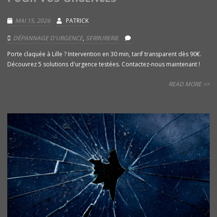
MAI 15, 2026
PATRICK
DÉPANNAGE D'URGENCE
,
SERRURERIE
Porte claquée à Lille ? Intervention en 30 min, tarif transparent dès 90€.
Découvrez 5 solutions d'urgence testées. Contactez-nous maintenant !
READ MORE >>